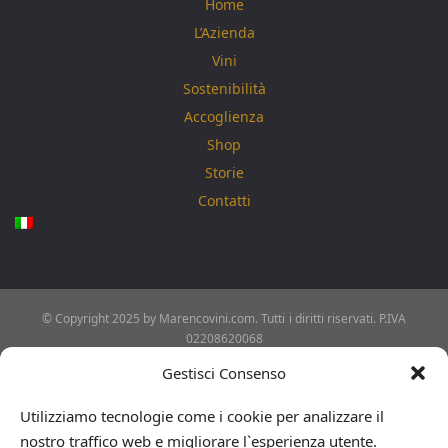
Home
L’Azienda
Vini
Sostenibilità
Accoglienza
Shop
Storie
Contatti
© Copyright 2025 by Marencovini.com. Tutti i diritti riservati. P.IVA
02208620068
Privacy & Policy
-
Dichiarazione Cookie
-
Web Agency
360 Positive
Gestisci Consenso
Utilizziamo tecnologie come i cookie per analizzare il
nostro traffico web e migliorare l`esperienza utente.