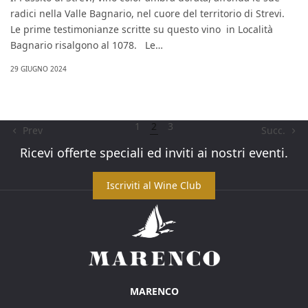
radici nella Valle Bagnario, nel cuore del territorio di Strevi.
Le prime testimonianze scritte su questo vino in Località
Bagnario risalgono al 1078. Le…
29 GIUGNO 2024
1
2
3
Prev
Succ.
Ricevi offerte speciali ed inviti ai nostri eventi.
MARENCO