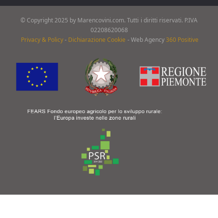
© Copyright 2025 by Marencovini.com. Tutti i diritti riservati. P.IVA
02208620068
Privacy & Policy
-
Dichiarazione Cookie
-
Web Agency
360 Positive